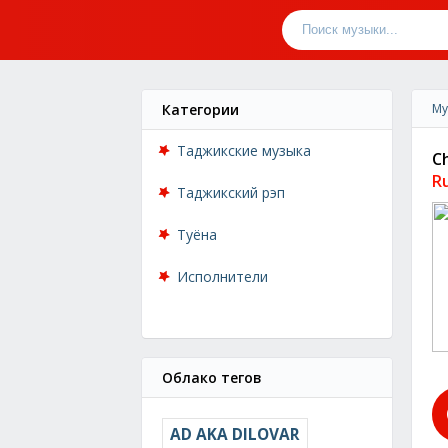
Категории
Му
Таджикские музыка
C
R
Таджикский рэп
Туёна
Исполнители
Облако тегов
AD AKA DILOVAR