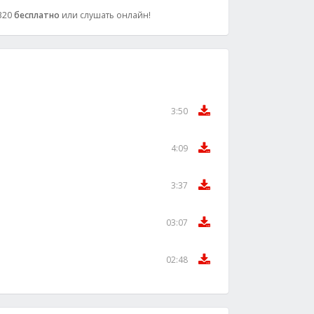
 320
бесплатно
или слушать онлайн!
3:50
4:09
3:37
03:07
02:48