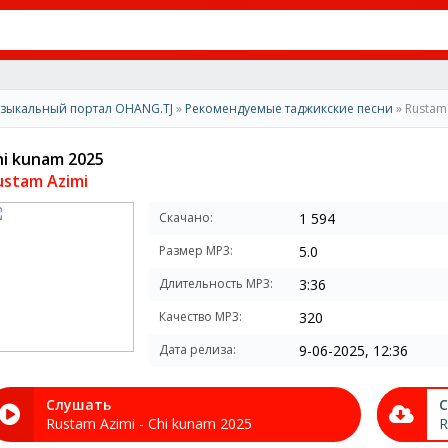
зыкальный портал OHANG.TJ
»
Рекомендуемые таджикские песни
» Rustam
hi kunam 2025
ustam Azimi
Скачано:
1 594
Размер MP3:
5.0
Длительность MP3:
3:36
Качество MP3:
320
Дата релиза:
9-06-2025, 12:36
Слушать
С
Rustam Azimi - Chi kunam 2025
R