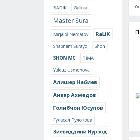
Ск
BADIK
Gulinur
Master Sura
П
RaLiK
Mirjalol Nematov
Shabnam Surayo
Shoh
SHON MC
TIMA
Yulduz Usmonova
Алишер Набиев
Анвар Ахмедов
Голибчон Юсупов
Гуласал Пулотова
Зиёвиддини Нурзод