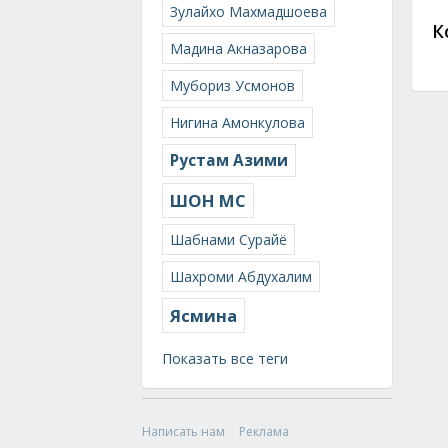
Зулайхо Махмадшоева
К
Мадина Акназарова
Мубориз Усмонов
Нигина Амонкулова
Рустам Азими
ШОН МС
Шабнами Сурайё
Шахроми Абдухалим
Ясмина
Показать все теги
Написать нам
Реклама