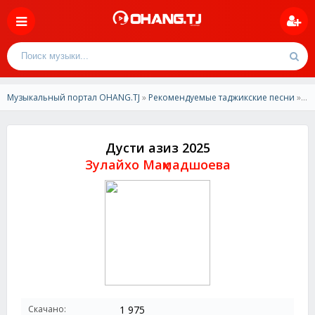
Музыкальный портал OHANG.TJ
»
Рекомендуемые таджикские песни
» Зулайхо Маҳмадшоева - Дусти азиз 2025
Дусти азиз 2025
Зулайхо Маҳмадшоева
Скачано:
1 975