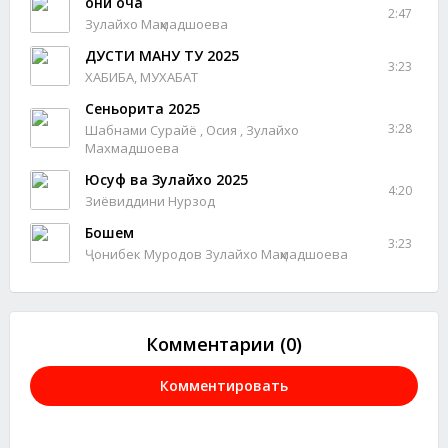
Ҷони оча
2:47
Зулайхо Маҳмадшоева
ДУСТИ МАНУ ТУ 2025
3:23
ХАБИБА, МУХАБАТ
Сеньорита 2025
3:28
Шабнами Сурайё , Осия , Зулайхо
Махмадшоева
Юсуф ва Зулайхо 2025
4:20
Зиёвиддини Нурзод
Бошем
3:23
Ҷонибек Муродов Зулайхо Маҳмадшоева
Комментарии (0)
Комментировать