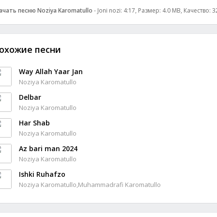
ачать песню Noziya Karomatullo
- Joni nozi: 4:17, Размер: 4.0 MB, Качество: 
охожие песни
Way Allah Yaar Jan
Noziya Karomatullo
Delbar
Noziya Karomatullo
Har Shab
Noziya Karomatullo
Az bari man 2024
Noziya Karomatullo
Ishki Ruhafzo
Noziya Karomatullo,Muhammadrafi Karomatullo