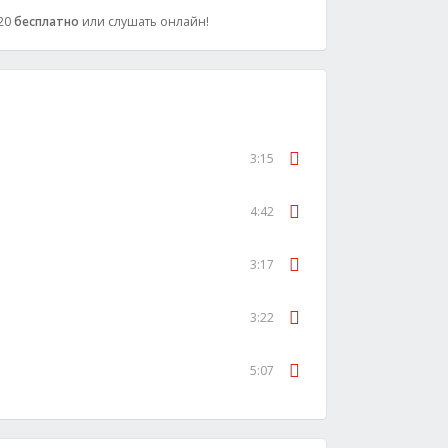
320
бесплатно
или слушать онлайн!
3:15
4:42
3:17
3:22
5:07