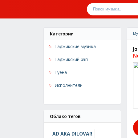
Категории
Му
Таджикские музыка
Jo
N
Таджикский рэп
Туёна
Исполнители
Облако тегов
AD AKA DILOVAR