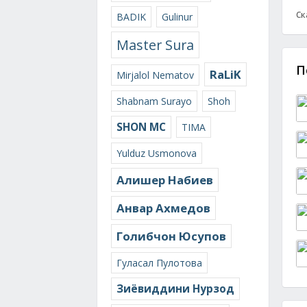
Ск
BADIK
Gulinur
Master Sura
П
RaLiK
Mirjalol Nematov
Shabnam Surayo
Shoh
SHON MC
TIMA
Yulduz Usmonova
Алишер Набиев
Анвар Ахмедов
Голибчон Юсупов
Гуласал Пулотова
Зиёвиддини Нурзод