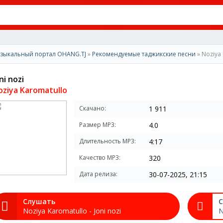
зыкальный портал OHANG.TJ
»
Рекомендуемые таджикские песни
» Noziya 
ni nozi
oziya Karomatullo
Скачано:
1 911
Размер MP3:
4.0
Длительность MP3:
4:17
Качество MP3:
320
Дата релиза:
30-07-2025, 21:15
Слушать
С
Noziya Karomatullo - Joni nozi
N