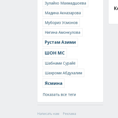
Зулайхо Махмадшоева
К
Мадина Акназарова
Мубориз Усмонов
Нигина Амонкулова
Рустам Азими
ШОН МС
Шабнами Сурайё
Шахроми Абдухалим
Ясмина
Показать все теги
Написать нам
Реклама