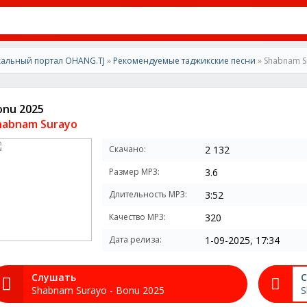
альный портал OHANG.TJ
»
Рекомендуемые таджикские песни
» Shabnam S
onu 2025
habnam Surayo
Скачано:
2 132
Размер MP3:
3.6
Длительность MP3:
3:52
Качество MP3:
320
Дата релиза:
1-09-2025, 17:34
Слушать
С
Shabnam Surayo - Bonu 2025
S