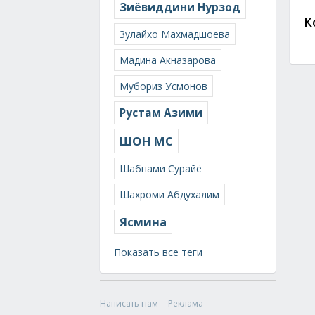
Зиёвиддини Нурзод
К
Зулайхо Махмадшоева
Мадина Акназарова
Мубориз Усмонов
Рустам Азими
ШОН МС
Шабнами Сурайё
Шахроми Абдухалим
Ясмина
Показать все теги
Написать нам
Реклама