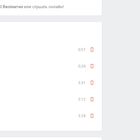
20
бесплатно
или слушать онлайн!
6:57
6:26
3:31
3:12
3:28