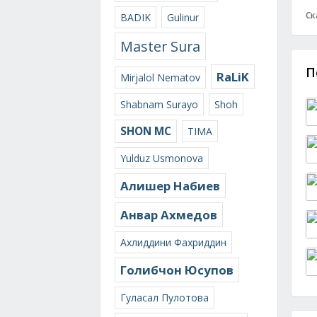
Ск
BADIK
Gulinur
Master Sura
П
RaLiK
Mirjalol Nematov
Shabnam Surayo
Shoh
SHON MC
TIMA
Yulduz Usmonova
Алишер Набиев
Анвар Ахмедов
Ахлиддини Фахриддин
Голибчон Юсупов
Гуласал Пулотова