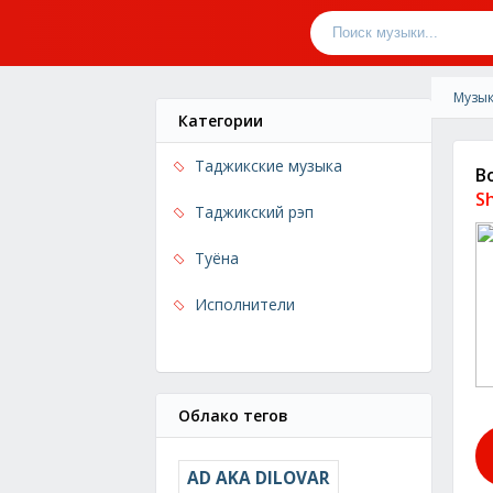
Музык
Категории
Таджикские музыка
B
S
Таджикский рэп
Туёна
Исполнители
Облако тегов
AD AKA DILOVAR