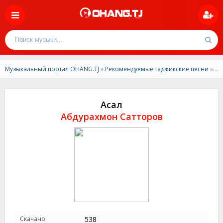
Музыкальный портал OHANG.TJ
»
Рекомендуемые таджикские песни
» Абдурахмон Сатторов - Асал
Асал
Абдурахмон Сатторов
Скачано:
538