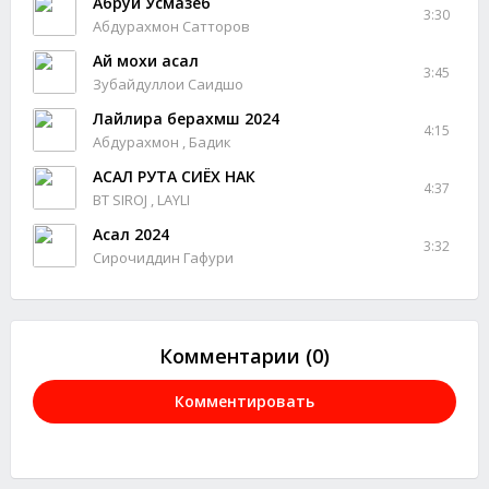
Абруи Усмазеб
3:30
Абдурахмон Сатторов
Ай мохи асал
3:45
Зубайдуллои Саидшо
Лайлира берахмш 2024
4:15
Абдурахмон , Бадик
АСАЛ РУТА СИЁХ НАК
4:37
BT SIROJ , LAYLI
Асал 2024
3:32
Сирочиддин Гафури
Комментарии (0)
Комментировать