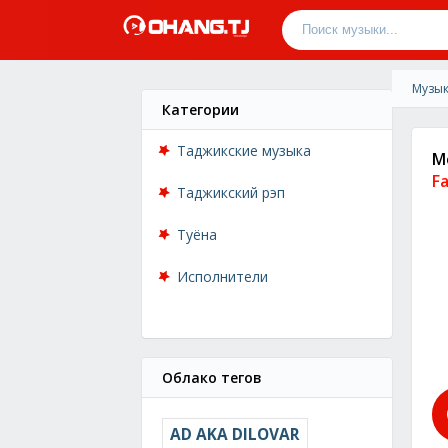
Музык
Категории
Таджикские музыка
M
F
Таджикский рэп
Туёна
Исполнители
Облако тегов
AD AKA DILOVAR