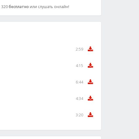
: 320
бесплатно
или слушать онлайн!
2:59
4:15
6:44
4:34
3:20