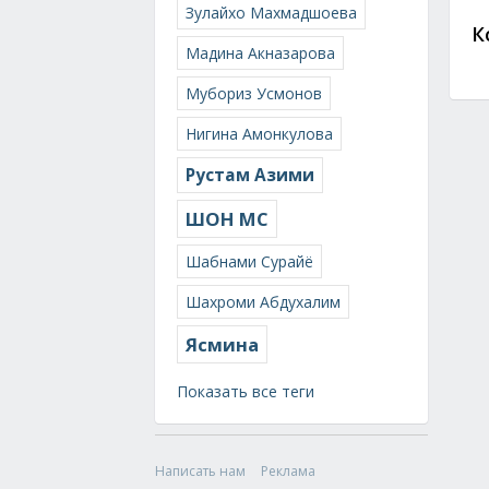
Зулайхо Махмадшоева
К
Мадина Акназарова
Мубориз Усмонов
Нигина Амонкулова
Рустам Азими
ШОН МС
Шабнами Сурайё
Шахроми Абдухалим
Ясмина
Показать все теги
Написать нам
Реклама