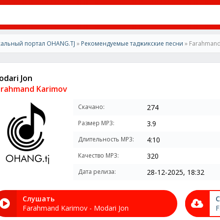
альный портал OHANG.TJ
»
Рекомендуемые таджикские песни
» Farahmand 
odari Jon
arahmand Karimov
Скачано:
274
Размер MP3:
3.9
Длительность MP3:
4:10
Качество MP3:
320
Дата релиза:
28-12-2025, 18:32
Слушать
С
Farahmand Karimov - Modari Jon
F