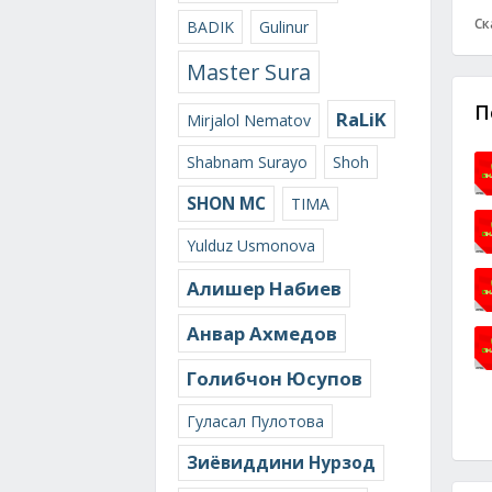
Ск
BADIK
Gulinur
Master Sura
П
RaLiK
Mirjalol Nematov
Shabnam Surayo
Shoh
SHON MC
TIMA
Yulduz Usmonova
Алишер Набиев
Анвар Ахмедов
Голибчон Юсупов
Гуласал Пулотова
Зиёвиддини Нурзод