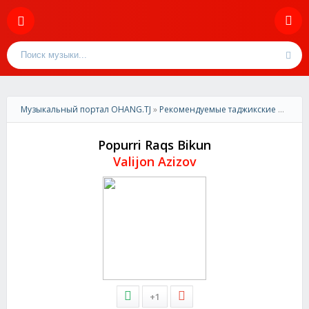
Музыкальный портал OHANG.TJ
»
Рекомендуемые таджикские песни
»
Popurri Raqs Bikun
Valijon Azizov
+1