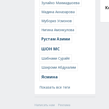
Зулайхо Махмадшоева
К
Мадина Акназарова
Мубориз Усмонов
Нигина Амонкулова
Рустам Азими
ШОН МС
Шабнами Сурайё
Шахроми Абдухалим
Ясмина
Показать все теги
Написать нам
Реклама