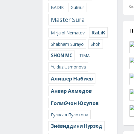
Ск
BADIK
Gulinur
Master Sura
П
RaLiK
Mirjalol Nematov
Shabnam Surayo
Shoh
SHON MC
TIMA
Yulduz Usmonova
Алишер Набиев
Анвар Ахмедов
Голибчон Юсупов
Гуласал Пулотова
Зиёвиддини Нурзод