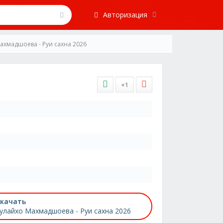
Авторизация
ахмадшоева - Руи сахна 2026
+1
качать
улайхо Махмадшоева - Руи сахна 2026