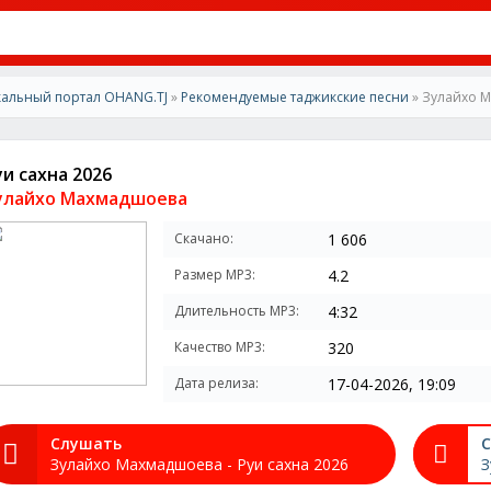
альный портал OHANG.TJ
»
Рекомендуемые таджикские песни
» Зулайхо М
уи сахна 2026
улайхо Махмадшоева
Скачано:
1 606
Размер MP3:
4.2
Длительность MP3:
4:32
Качество MP3:
320
Дата релиза:
17-04-2026, 19:09
Слушать
С
Зулайхо Махмадшоева - Руи сахна 2026
З