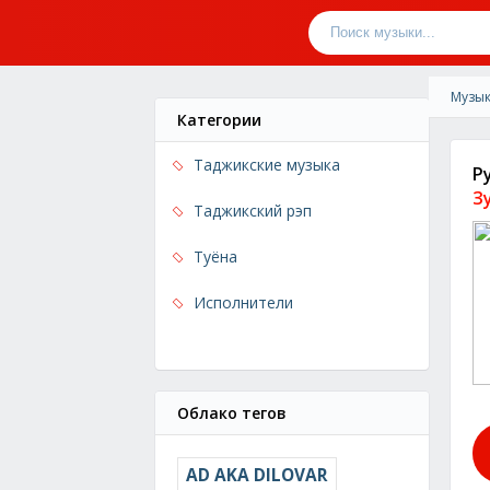
Музык
Категории
Таджикские музыка
Р
З
Таджикский рэп
Туёна
Исполнители
Облако тегов
AD AKA DILOVAR