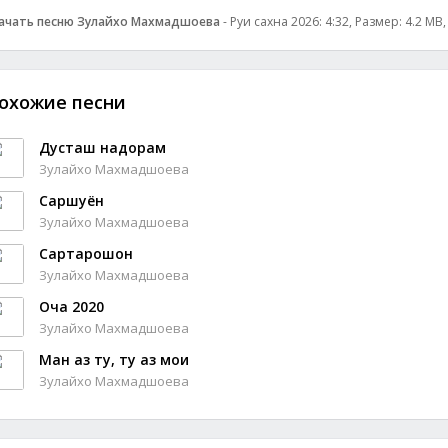
ачать песню Зулайхо Махмадшоева
- Руи сахна 2026: 4:32, Размер: 4.2 MB
охожие песни
Дусташ надорам
Зулайхо Махмадшоева
Саршуён
Зулайхо Махмадшоева
Сартарошон
Зулайхо Махмадшоева
Оча 2020
Зулайхо Махмадшоева
Ман аз ту, ту аз мои
Зулайхо Махмадшоева