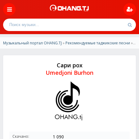
Музыкальный портал OHANG.TJ
»
Рекомендуемые таджикские песни
» Umedjoni Burhon - Сари рох
Сари рох
Umedjoni Burhon
Скачано:
1 090