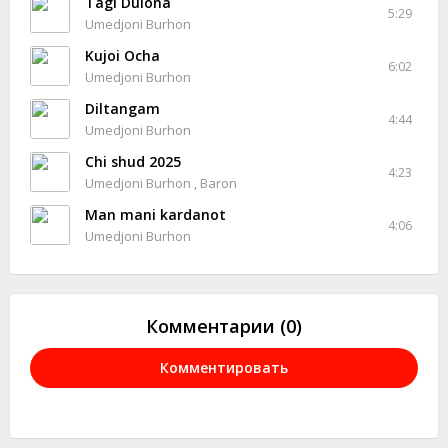
Tagi Dulona
5:29
Umedjoni Burhon
Kujoi Ocha
6:02
Umedjoni Burhon
Diltangam
4:44
Umedjoni Burhon
Chi shud 2025
4:23
Umedjoni Burhon , Baron
Man mani kardanot
4:06
Umedjoni Burhon
Комментарии (0)
Комментировать