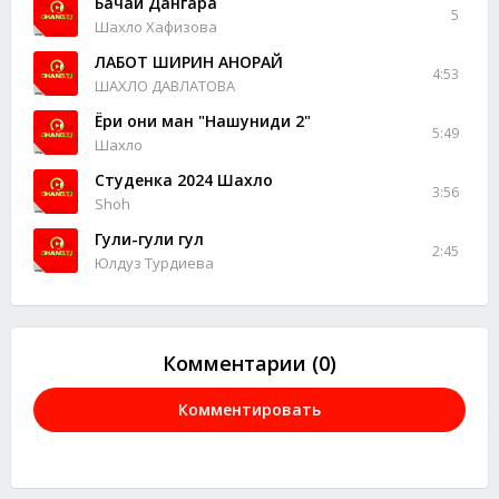
Бачаи Дангара
5
Шахло Хафизова
ЛАБОТ ШИРИН АНОРАЙ
4:53
ШАХЛО ДАВЛАТОВА
Ёри ҷони ман "Нашуниди 2"
5:49
Шахло
Студенка 2024 Шахло
3:56
Shoh
Гули-гули гул
2:45
Юлдуз Турдиева
Комментарии (0)
Комментировать