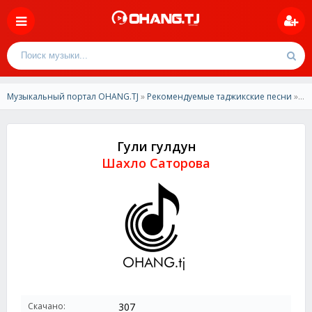
Музыкальный портал OHANG.TJ
»
Рекомендуемые таджикские песни
» Шахло Саторова -Гули гулдун
Гули гулдун
Шахло Саторова
Скачано:
307