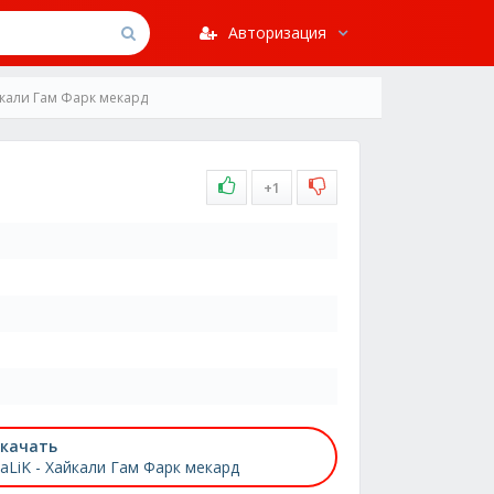
Авторизация
айкали Гам Фарк мекард
+1
качать
aLiK - Хайкали Гам Фарк мекард