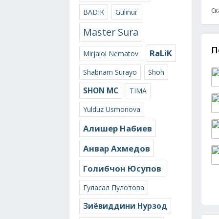
Ск
BADIK
Gulinur
Master Sura
П
RaLiK
Mirjalol Nematov
Shabnam Surayo
Shoh
SHON MC
TIMA
Yulduz Usmonova
Алишер Набиев
Анвар Ахмедов
Голибчон Юсупов
Гуласал Пулотова
Зиёвиддини Нурзод