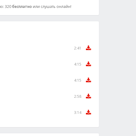
во: 320
бесплатно
или слушать онлайн!
2:41
4:15
4:15
2:58
3:14