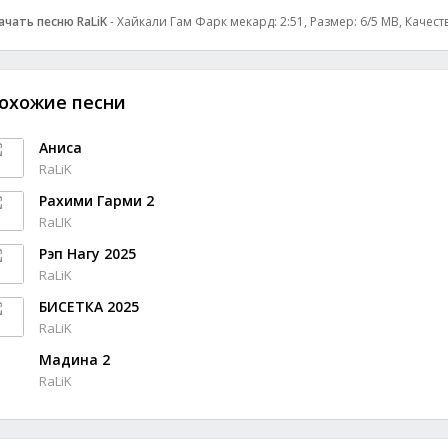
ачать песню RaLiK
- Хайкали Гам Фарк мекард: 2:51, Размер: 6/5 MB, Качест
охожие песни
Аниса
RaLiK
Рахими Гарми 2
RaLIK
Рэп Нагу 2025
RaLiK
БИСЕТКА 2025
RaLiK
Мадина 2
RaLiK