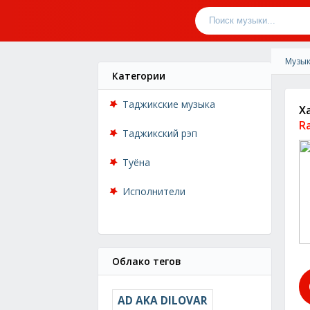
Музык
Категории
Таджикские музыка
Х
R
Таджикский рэп
Туёна
Исполнители
Облако тегов
AD AKA DILOVAR