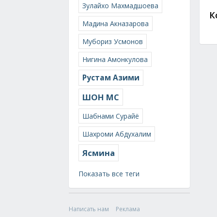
Зулайхо Махмадшоева
К
Мадина Акназарова
Мубориз Усмонов
Нигина Амонкулова
Рустам Азими
ШОН МС
Шабнами Сурайё
Шахроми Абдухалим
Ясмина
Показать все теги
Написать нам
Реклама