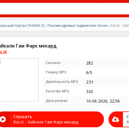
альный портал OHANG.TJ
»
Рекомендуемые таджикские песни
» RaLiK - Х
айкали Гам Фарк мекард
aLiK
Скачано:
282
Размер MP3:
6/5
Длительность MP3:
2:51
Качество MP3:
320
Дата релиза:
10-06-2026, 22:56
Слушать
С
RaLiK - Хайкали Гам Фарк мекард
R