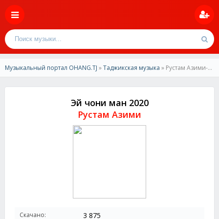
Музыкальный портал OHANG.TJ
»
Таджикская музыка
» Рустам Азими-Эё чони ман 2020
Эй чони ман 2020
Рустам Азими
Скачано:
3 875