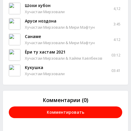
Шохи хубон
4,12
Хучастаи Мирзовали
Аруси ноздона
3:45
Хучастаи Мирзовали & Мири Мафтун
Санаме
4:12
Хучастаи Мирзовали & Мири Мафтун
Ёри ту хастам 2021
03:12
Хучастаи Мирзовали & Хайём Хаёлбеков
Кукушка
03:41
Хучастаи Мирзовали
Комментарии (0)
Комментировать