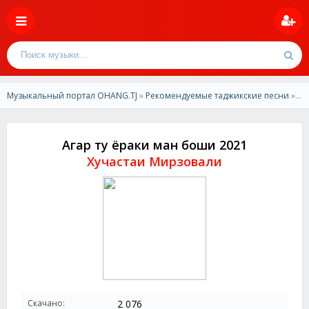
Музыкальный портал OHANG.TJ
»
Рекомендуемые таджикские песни
» Хучастаи Мирзовали-Агар ту ёраки ман боши 2021
Агар ту ёраки ман боши 2021
Хучастаи Мирзовали
Скачано:
2 076