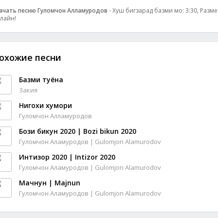
ачать песню Гуломчон Алламуродов
- Хуш бигзарад базми мо: 3:30, Размер
лайн!
охожие песни
Базми туёна
Закия
Нигохи хумори
Гуломчон Алламуродов
Бози бикун 2020 | Bozi bikun 2020
Гуломчон Аламуродов | Gulomjon Alamurodov
Интизор 2020 | Intizor 2020
Гуломчон Аламуродов | Gulomjon Alamurodov
Мачнун | Majnun
Гуломчон Аламуродов | Gulomjon Alamurodov