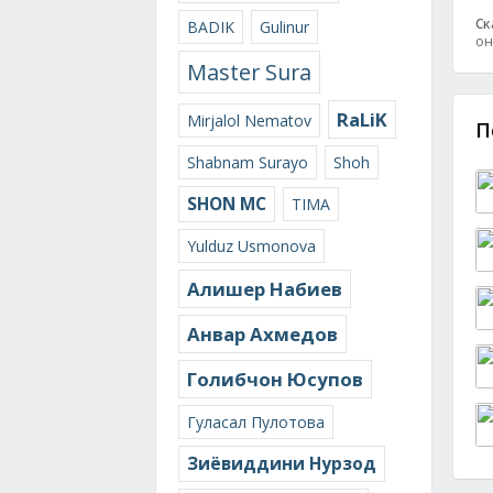
Ск
BADIK
Gulinur
он
Master Sura
RaLiK
Mirjalol Nematov
П
Shabnam Surayo
Shoh
SHON MC
TIMA
Yulduz Usmonova
Алишер Набиев
Анвар Ахмедов
Голибчон Юсупов
Гуласал Пулотова
Зиёвиддини Нурзод