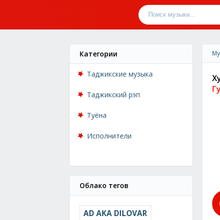
Категории
Му
Таджикские музыка
Х
Г
Таджикский рэп
Туёна
Исполнители
Облако тегов
AD AKA DILOVAR