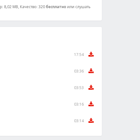
: 8,02 MB, Качество: 320
бесплатно
или слушать
17:54
03:36
03:53
03:16
03:14