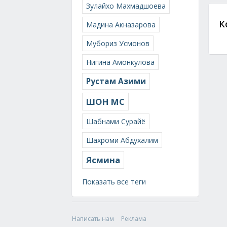
Зулайхо Махмадшоева
К
Мадина Акназарова
Мубориз Усмонов
Нигина Амонкулова
Рустам Азими
ШОН МС
Шабнами Сурайё
Шахроми Абдухалим
Ясмина
Показать все теги
Написать нам
Реклама