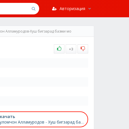
Авторизация
чон Алламуродов-Хуш бигзарад базми мо
+3
качать
Гуломчон Алламуродов - Хуш бигзарад базми мо