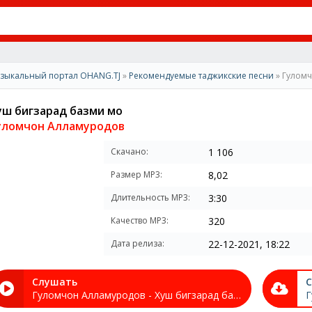
зыкальный портал OHANG.TJ
»
Рекомендуемые таджикские песни
» Гулом
уш бигзарад базми мо
уломчон Алламуродов
Скачано:
1 106
Размер MP3:
8,02
Длительность MP3:
3:30
Качество MP3:
320
Дата релиза:
22-12-2021, 18:22
Слушать
С
Гуломчон Алламуродов - Хуш бигзарад базми мо