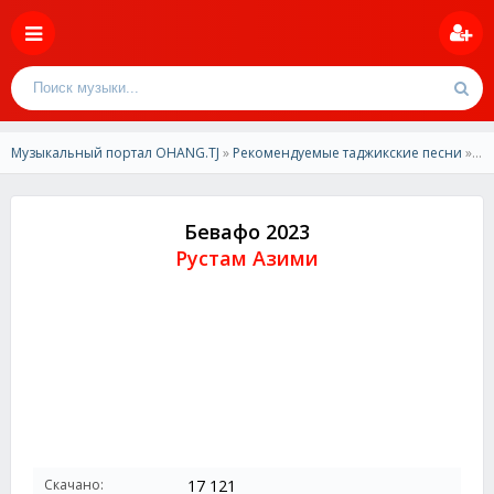
Музыкальный портал OHANG.TJ
»
Рекомендуемые таджикские песни
» Рустам Азими - Бевафо 2023
Бевафо 2023
Рустам Азими
Скачано:
17 121