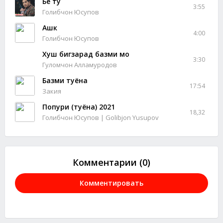
Бе ту
3:55
Голибчон Юсупов
Ашк
4:00
Голибчон Юсупов
Хуш бигзарад базми мо
3:30
Гуломчон Алламуродов
Базми туёна
17:54
Закия
Попури (туёна) 2021
18,32
Голибчон Юсупов | Golibjon Yusupov
Комментарии (0)
Комментировать