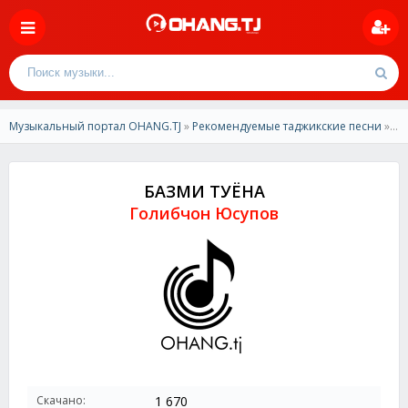
Музыкальный портал OHANG.TJ
»
Рекомендуемые таджикские песни
» Голибчон Юсупов - БАЗМИ ТУЁНА
БАЗМИ ТУЁНА
Голибчон Юсупов
Скачано:
1 670