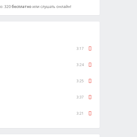
во: 320
бесплатно
или слушать онлайн!
3:17
3:24
3:25
3:37
3:21