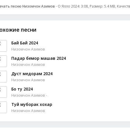
ачать песню Низомчон Азимов
- О Ялло 2024: 3:08, Размер: 5.4 MB, Качест
охожие песни
Бай Бай 2024
Низомчон Азимов
Падар бемор машав 2024
Низомчон Азимов
Дуст медорам 2024
Низомчон Азимов
Бо ту 2024
Низомчон Азимов -
Туй муборак хохар
Низомчон Азимов