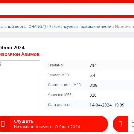
альный портал OHANG.TJ
»
Рекомендуемые таджикские песни
» Низомчон 
 Ялло 2024
изомчон Азимов
Скачано:
734
Размер MP3:
5.4
Длительность MP3:
3:08
Качество MP3:
320
Дата релиза:
14-04-2024, 19:09
Слушать
С
Низомчон Азимов - О Ялло 2024
Н