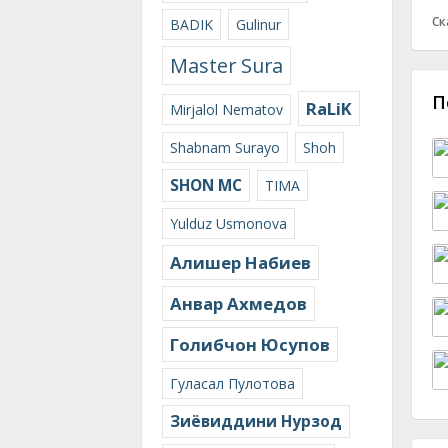
Ск
BADIK
Gulinur
Master Sura
П
RaLiK
Mirjalol Nematov
Shabnam Surayo
Shoh
SHON MC
TIMA
Yulduz Usmonova
Алишер Набиев
Анвар Ахмедов
Голибчон Юсупов
Гуласал Пулотова
Зиёвиддини Нурзод