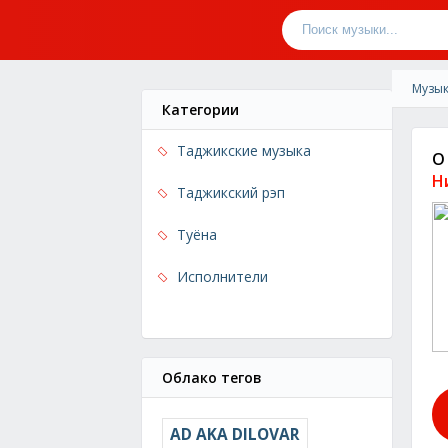
Музык
Категории
Таджикские музыка
О
Н
Таджикский рэп
Туёна
Исполнители
Облако тегов
AD AKA DILOVAR