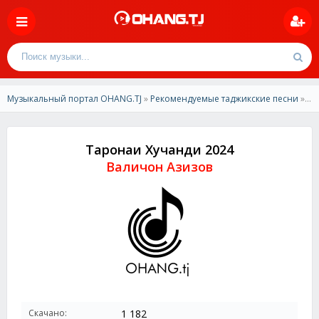
Музыкальный портал OHANG.TJ
»
Рекомендуемые таджикские песни
» Валичон Азизов-Таронаи Хучанди 2024
Таронаи Хучанди 2024
Валичон Азизов
Скачано:
1 182