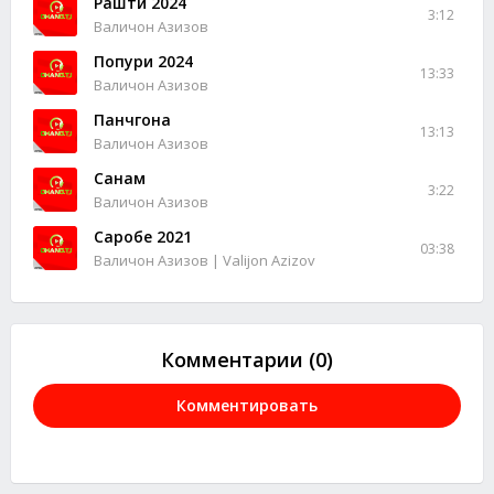
Рашти 2024
3:12
Валичон Азизов
Попури 2024
13:33
Валичон Азизов
Панчгона
13:13
Валичон Азизов
Санам
3:22
Валичон Азизов
Саробе 2021
03:38
Валичон Азизов | Valijon Azizov
Комментарии (0)
Комментировать