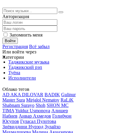
Авторизация
Запомнить меня
Войти
Регистрация
Всё забыл
Или войти через
Категории
Таджикские музыка
Таджикский рэп
Туёна
Исполнители
Облако тегов
AD AKA DILOVAR
BADIK
Gulinur
Master Sura
Mirjalol Nematov
RaLiK
Shabnam Surayo
Shoh
SHON MC
TIMA
Yulduz Usmonova
Алишер
Набиев
Анвар Ахмедов
Голибчон
Юсупов
Гуласал Пулотова
Зиёвиддини Нурзод
Зулайхо
Махмадшоева
Мадина Акназарова