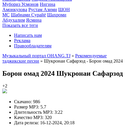
Мубориз Усмонов
Нигина
Амонкулова
Рустам Азими
ШОН
МС
Шабнами Сурайё
Шахроми
Абдухалим
Ясмина
Показать все теги
Написать нам
Реклама
Правообладателям
Музыкальный портал OHANG.TJ
»
Рекомендуемые
таджикские песни
» Шукронаи Сафарзод - Борон омад 2024
Борон омад 2024
Шукронаи Сафарзод
+2
Скачано:
986
Размер MP3:
5.7
Длительность MP3:
3:22
Качество MP3:
320
Дата релиза:
16-12-2024, 20:18