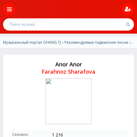
Музыкальный портал OHANG.TJ
»
Рекомендуемые таджикские песни
» Farahnoz Sharafova - Anor Anor
Anor Anor
Farahnoz Sharafova
Скачано:
1 216