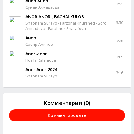
Анор Анор
3:51
Суман Ахмадзода
ANOR ANOR , BACHAI KULOB
3:50
Shabnam Surayo - Farzonai Khurshed - Soro
Ahmadova - Farahnoz Sharafova
Анор
3:48
Собир Аминов
Anor-anor
3:09
Hosila Rahimova
Anor Anor 2024
3:16
Shabnam Surayo
Комментарии (0)
Комментировать