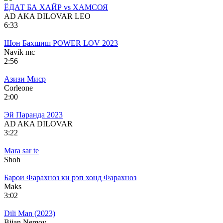
ËДАТ БА ХАЙР vs ХАМСОЯ
AD AKA DILOVAR LEO
6:33
Шон Бахшиш POWER LOV 2023
Navik mc
2:56
Азизи Миср
Corleone
2:00
Эй Паранда 2023
AD AKA DILOVAR
3:22
Mara sar te
Shoh
Барои Фарахноз ки рэп хонд Фарахноз
Maks
3:02
Dili Man (2023)
Bijan Nemoy