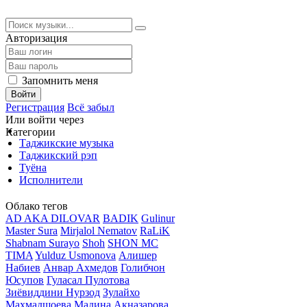
Авторизация
Запомнить меня
Войти
Регистрация
Всё забыл
Или войти через
Категории
Таджикские музыка
Таджикский рэп
Туёна
Исполнители
Облако тегов
AD AKA DILOVAR
BADIK
Gulinur
Master Sura
Mirjalol Nematov
RaLiK
Shabnam Surayo
Shoh
SHON MC
TIMA
Yulduz Usmonova
Алишер
Набиев
Анвар Ахмедов
Голибчон
Юсупов
Гуласал Пулотова
Зиёвиддини Нурзод
Зулайхо
Махмадшоева
Мадина Акназарова