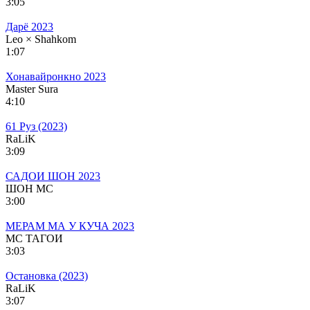
3:05
Дарё 2023
Leo × Shahkom
1:07
Хонавайронкно 2023
Master Sura
4:10
61 Руз (2023)
RaLiK
3:09
САДОИ ШОН 2023
ШОН МС
3:00
МЕРАМ МА У КУЧА 2023
МС ТАГОИ
3:03
Остановка (2023)
RaLiK
3:07