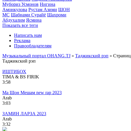
Мубориз Усмонов
Нигина
Амонкулова
Рустам Азими
ШОН
МС
Шабнами Сурайё
Шахроми
Абдухалим
Ясмина
Показать все теги
Написать нам
Реклама
Правообладателям
Музыкальный портал OHANG.TJ
»
Таджикский рэп
» Страниц
Таджикский рэп
ИШТИБОХ
TIMA & BS FIRIK
3:58
Ма Шон Мешам new rap 2023
Arab
3:03
ЗАМИН ЛАРЗА 2023
Arab
3:32