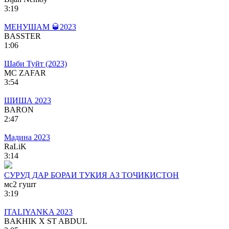
3:19
МЕНУШАМ 🥃2023
BASSTER
1:06
Шаби Туйт (2023)
MC ZAFAR
3:54
ШИША 2023
BARON
2:47
Мадина 2023
RaLiK
3:14
СУРУД ДАР БОРАИ ТУКИЯ АЗ ТОЧИКИСТОН
мс2 гушт
3:19
ITALIYANKA 2023
BAKHIK X ST ABDUL