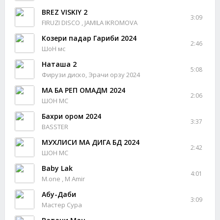
BREZ VISKIY 2
3:09
FIRUZI DISCO , JAMILA IKROMOVA
Козери падар Гариби 2024
2:46
ШоН мс
Наташа 2
5:08
Фирузи диско, Эрачи орзу 2024
МА БА РЕП ОМАДМ 2024
2:06
ШОН МС
Бахри ором 2024
3:37
BASSTER
МУХЛИСИ МА ДИГА БД 2024
2:42
ШОН МС
Baby Lak
4:01
M.one , M Amir
Абу-Даби
3:09
Мастер Сура