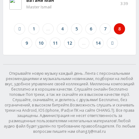
Ватани Ман
3:39
Master Ismail
1
...
4
5
6
7
8
9
10
11
12
...
14
Открывайте новую музыку каждый день. Лента с персональными
рекомендациями и музыкальными новинками, подборки на любой
вкус, удобное управление своей коллекцией. Миллионы композиций
бесплатно и в хорошем качестве. Слушайте онлайн бесплатно
топовые Поп треки, а так же скачайте их в высоком качестве mp3.
Слушайте, скачивайте, и делитесь с друзьями! Бесплатно, без
ограничений, в высоком битрейте.Возможность слушать и скачивать
треки на Android, IOS (Iphone, IPad) и ПК на сайте OHANG.TJ. Все права
защищены. Администрация не несет ответственность за
размещенные пользователями нелегальных материалов! Любой
аудио файл будет удалён по требованию правообладателя. По любым
вопросам пишите нам ohang.tj@mail.ru