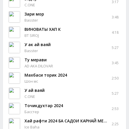
3:17
C.ONE
Заҳри мор
3:48
Basster
ВИНОВАТЫ ХАП К
4:18
BT SIROJ
У ак ай ваяй
5:27
Basster
Ту мерави
3:45
AD AKA DILOVAR
Махбаси торик 2024
2:50
Шон мс
У ай ваяй
5:27
C.ONE
Точикдухтар 2024
2:53
Басстер
Хай рафти 2024 БА САДОИ КАРНАЙ МЕБАРАН ХОЗИ ВАЯ
2:25
Ice Baha