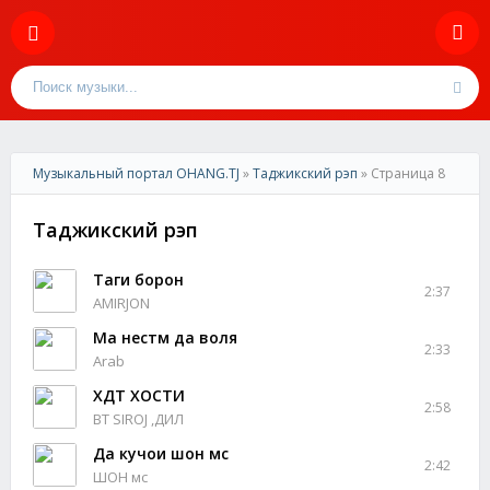
Музыкальный портал OHANG.TJ
»
Таджикский рэп
» Страница 8
Таджикский рэп
Таги борон
2:37
AMIRJON
Ма нестм да воля
2:33
Arab
ХДТ ХОСТИ
2:58
BT SIROJ ,ДИЛ
Да кучои шон мс
2:42
ШОН мс