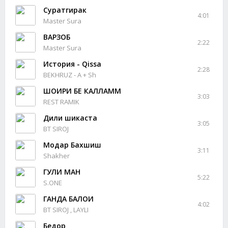
Суратгирак
4:01
Master Sura
ВАРЗОБ
2:22
Master Sura
История - Qissa
2:28
BEKHRUZ - A + Sh
ШОИРИ БЕ КАЛЛАММ
3:03
REST RAMIK
Дили шикаста
3:05
BT SIROJ
Модар Бахшиш
3:11
Shakher
ГУЛИ МАН
5:22
S.ONE
ГАНДА БАЛОИ
4:02
BT SIROJ , LAYLI
Бедор