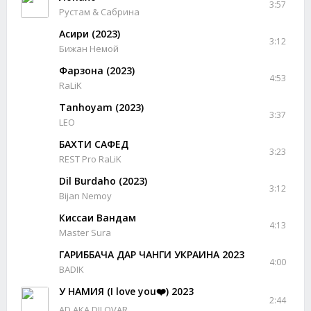
3:57
Рустам & Сабрина
Асири (2023)
3:12
Бижан Немой
Фарзона (2023)
4:53
RaLiK
Tanhoyam (2023)
3:37
LEO
БАХТИ САФЕД
3:23
REST Pro RaLiK
Dil Burdaho (2023)
3:12
Bijan Nemoy
Киссаи Вандам
4:13
Master Sura
ГАРИББАЧА ДАР ЧАНГИ УКРАИНА 2023
4:00
BADIK
У НАМИЯ (I love you❤️) 2023
2:44
AD AKA DILOVAR