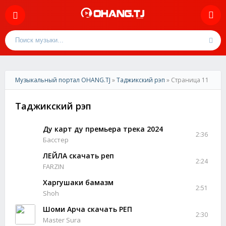
Музыкальный портал OHANG.TJ
»
Таджикский рэп
» Страница 11
Таджикский рэп
Ду карт ду премьера трека 2024
2:36
Басстер
ЛЕЙЛА скачать реп
2:24
FARZIN
Харгушаки бамазм
2:51
Shoh
Шоми Арча скачать РЕП
2:30
Master Sura