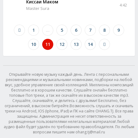
Киссаи Маком
4:42
Master Sura
1
...
5
6
7
8
9
10
11
12
13
14
Открывайте новую музыку каждый день. Лента с персональными
рекомендациями и музыкальными новинками, подборки на любой
вкус, удобное управление своей коллекцией. Миллионы композиций
бесплатно и в хорошем качестве. Слушайте онлайн бесплатно
топовые Поп треки, а так же скачайте их в высоком качестве mp3.
Слушайте, скачивайте, и делитесь с друзьями! Бесплатно, без
ограничений, в высоком битрейте.Возможность слушать и скачивать
треки на Android, IOS (Iphone, IPad) и ПК на сайте OHANG.TJ. Все права
защищены. Администрация не несет ответственность за
размещенные пользователями нелегальных материалов! Любой
аудио файл будет удалён по требованию правообладателя. По любым
вопросам пишите нам ohang.tj@mail.ru