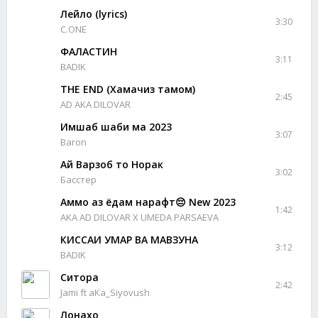
Лейло (lyrics)
3:30
C.ONE
ФАЛАСТИН
3:11
BADIK
THE END (Хамачиз тамом)
2:45
AD AKA DILOVAR
Имшаб шаби ма 2023
3:07
Baron
Ай Варзоб то Норак
3:02
Басстер
Аммо аз ёдам нарафт😔 New 2023
1:42
AKA AD DILOVAR X UMEDA PARSAEVA
КИССАИ УМАР ВА МАВЗУНА
3:12
BADIK
Ситора
2:42
Jami ft aKa_Siyovush
Лонахо