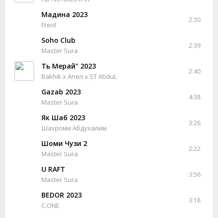
Мадина 2023
2:30
Freid
Soho Club
2:39
Master Sura
Ть Мерай" 2023
2:40
Bakhik x Anen x ST AbduL
Gazab 2023
4:38
Master Sura
Як Шаб 2023
3:26
Шахроми Абдухалим
Шоми Чузи 2
2:22
Master Sura
U RAFT
3:56
Master Sura
BEDOR 2023
3:18
C.ONE