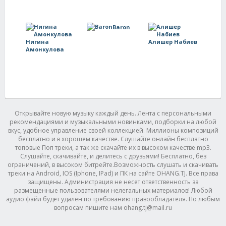
Baron
Нигина
Алишер Набиев
Амонкулова
Открывайте новую музыку каждый день. Лента с персональными
рекомендациями и музыкальными новинками, подборки на любой
вкус, удобное управление своей коллекцией. Миллионы композиций
бесплатно и в хорошем качестве. Слушайте онлайн бесплатно
топовые Поп треки, а так же скачайте их в высоком качестве mp3.
Слушайте, скачивайте, и делитесь с друзьями! Бесплатно, без
ограничений, в высоком битрейте.Возможность слушать и скачивать
треки на Android, IOS (Iphone, IPad) и ПК на сайте OHANG.TJ. Все права
защищены. Администрация не несет ответственность за
размещенные пользователями нелегальных материалов! Любой
аудио файл будет удалён по требованию правообладателя. По любым
вопросам пишите нам ohang.tj@mail.ru