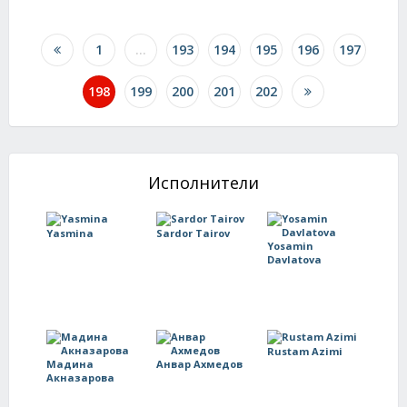
1
...
193
194
195
196
197
198
199
200
201
202
Исполнители
Yasmina
Sardor Tairov
Yosamin
Davlatova
Rustam Azimi
Мадина
Анвар Ахмедов
Акназарова