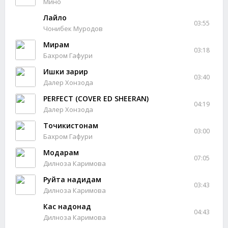
Мино
Лайло
03:55
Чонибек Муродов
Мирам
03:18
Бахром Гафури
Ишки зарир
03:40
Далер Хонзода
PERFECT (COVER ED SHEERAN)
04:19
Далер Хонзода
Точикистонам
03:00
Бахром Гафури
Модарам
07:05
Дилноза Каримова
Руйта надидам
03:43
Дилноза Каримова
Кас надонад
04:43
Дилноза Каримова