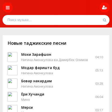
Новые таджикские песни
Мохи Зарафшон
04:10
Нигина Амонкулова ва Дамирбек Олимов
Модар фаришта буд
05:13
Нигина Амонкулова
Бовар накардам
03:28
Нигина Амонкулова
Ёри Хучанди
06:04
Мино
Мерси
03:17