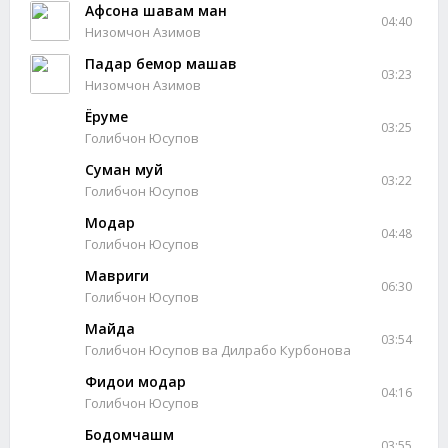
Афсона шавам ман
04:40
Низомчон Азимов
Падар бемор машав
03:23
Низомчон Азимов
Ёруме
03:25
Голибчон Юсупов
Суман муй
03:22
Голибчон Юсупов
Модар
04:48
Голибчон Юсупов
Мавриги
06:30
Голибчон Юсупов
Майда
03:54
Голибчон Юсупов ва Дилрабо Курбонова
Фидои модар
04:16
Голибчон Юсупов
Бодомчашм
03:55