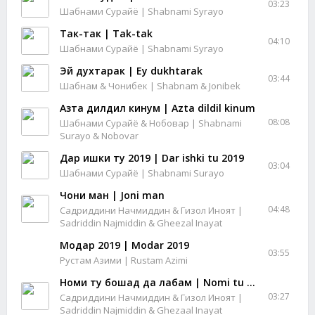
03:23
Шабнами Сурайё | Shabnami Syrayo
Так-так | Tak-tak
04:10
Шабнами Сурайё | Shabnami Syrayo
Эй духтарак | Ey dukhtarak
03:44
Шабнам & Чонибек | Shabnam & Jonibek
Азта дилдил кинум | Azta dildil kinum
08:08
Шабнами Сурайё & Нобовар | Shabnami
Surayo & Nobovar
Дар ишки ту 2019 | Dar ishki tu 2019
03:04
Шабнами Сурайё | Shabnami Surayo
Чони ман | Joni man
04:48
Садриддини Начмиддин & Гизол Иноят |
Sadriddin Najmiddin & Gheezal Inayat
Модар 2019 | Modar 2019
03:55
Рустам Азими | Rustam Azimi
Номи ту бошад да лабам | Nomi tu boshad da labam
03:27
Садриддини Начмиддин & Гизол Иноят |
Sadriddin Najmiddin & Ghezaal Inayat