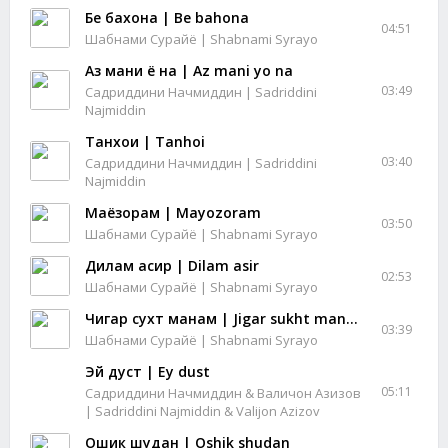
Бе бахона | Be bahona
04:51
Шабнами Сурайё | Shabnami Syrayo
Аз мани ё на | Az mani yo na
03:49
Садриддини Начмиддин | Sadriddini
Najmiddin
Танхои | Tanhoi
03:40
Садриддини Начмиддин | Sadriddini
Najmiddin
Маёзорам | Mayozoram
03:50
Шабнами Сурайё | Shabnami Syrayo
Дилам асир | Dilam asir
02:53
Шабнами Сурайё | Shabnami Syrayo
Чигар сухт манам | Jigar sukht manam
03:39
Шабнами Сурайё | Shabnami Syrayo
Эй дуст | Ey dust
05:11
Садриддини Начмиддин & Валичон Азизов
| Sadriddini Najmiddin & Valijon Azizov
Ошик шудан | Oshik shudan