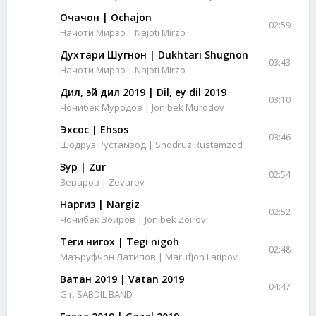
Очачон | Ochajon
02:59
Начоти Мирзо | Najoti Mirzo
Духтари Шугнон | Dukhtari Shugnon
03:43
Начоти Мирзо | Najoti Mirzo
Дил, эй дил 2019 | Dil, ey dil 2019
03:10
Чонибек Муродов | Jonibek Murodov
Эхсос | Ehsos
03:46
Шодруз Рустамзод | Shodruz Rustamzod
Зур | Zur
02:54
Зеваров | Zevarov
Наргиз | Nargiz
02:52
Чонибек Зоиров | Jonibek Zoirov
Теги нигох | Tegi nigoh
02:48
Маъруфчон Латипов | Marufjon Latipov
Ватан 2019 | Vatan 2019
04:47
G.r. SABDIL BAND