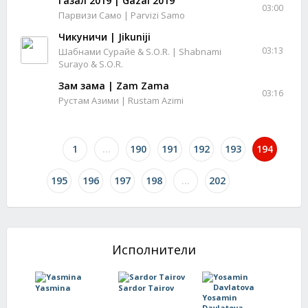
Газал 2019 | Gazal 2019
03:00
Парвизи Само | Parvizi Samo
Чикуничи | Jikuniji
03:13
Шабнами Сурайё & S.O.R. | Shabnami
Surayo & S.O.R.
Зам зама | Zam Zama
03:16
Рустам Азими | Rustam Azimi
1
...
190
191
192
193
194
195
196
197
198
...
202
Исполнители
Yasmina
Sardor Tairov
Yosamin
Davlatova