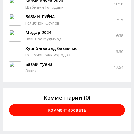
Базми аруси 2024
10:18
Шабнами Точиддин
БАЗМИ ТУЁНА
7:15
Голибчон Юсупов
Модар 2024
6:38
Закия ва Муҳаммад
Хуш бигзарад базми мо
3:30
Гуломчон Алламуродов
Базми туёна
17:54
Закия
Комментарии (0)
Комментировать