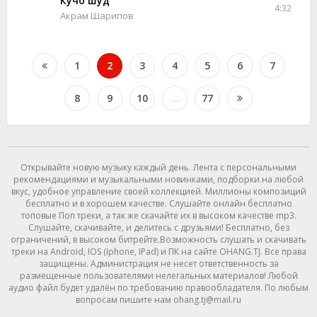
Кучо шуд
4:32
Акрам Шарипов
1
2
3
4
5
6
7
8
9
10
...
77
Открывайте новую музыку каждый день. Лента с персональными
рекомендациями и музыкальными новинками, подборки на любой
вкус, удобное управление своей коллекцией. Миллионы композиций
бесплатно и в хорошем качестве. Слушайте онлайн бесплатно
топовые Поп треки, а так же скачайте их в высоком качестве mp3.
Слушайте, скачивайте, и делитесь с друзьями! Бесплатно, без
ограничений, в высоком битрейте.Возможность слушать и скачивать
треки на Android, IOS (Iphone, IPad) и ПК на сайте OHANG.TJ. Все права
защищены. Администрация не несет ответственность за
размещенные пользователями нелегальных материалов! Любой
аудио файл будет удалён по требованию правообладателя. По любым
вопросам пишите нам ohang.tj@mail.ru