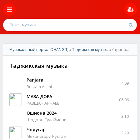
Музыкальный портал OHANG.TJ
»
Таджикская музыка
» Страница 2
Таджикская музыка
Panjara
4:09
Rustam Azimi
МАЗА ДОРА
06:06
РАВШАН АННАЕВ
Ошиқона 2024
3:10
Шодмон Сулаймони
Чодугар
3:29
Мехрнигори Рустам