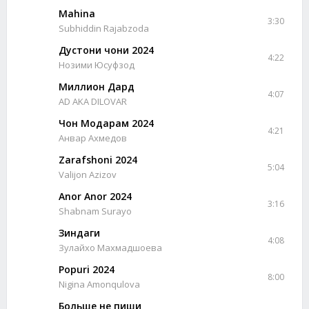
Mahina
3:30
Subhiddin Rajabzoda
Дустони чони 2024
4:22
Нозими Юсуфзод
Миллион Дард
4:07
AD AKA DILOVAR
Чон Модарам 2024
4:21
Анвар Ахмедов
Zarafshoni 2024
5:04
Valijon Azizov
Anor Anor 2024
3:16
Shabnam Surayo
Зиндаги
4:08
Зулайхо Махмадшоева
Popuri 2024
8:00
Nigina Amonqulova
Больше не пиши