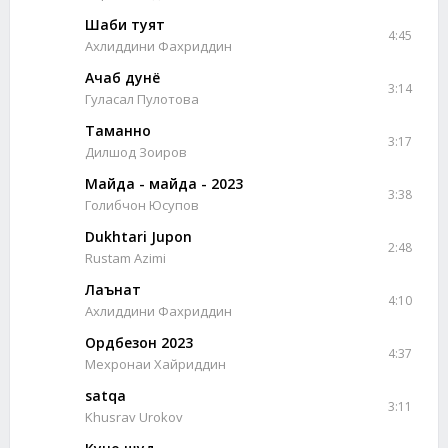
Шаби туят
4:45
Ахлиддини Фахриддин
Ачаб дунё
3:14
Гуласал Пулотова
Таманно
3:17
Дилшод Зоиров
Майда - майда - 2023
3:38
Голибчон Юсупов
Dukhtari Jupon
2:48
Rustam Azimi
Лаънат
4:10
Ахлиддини Фахриддин
Ордбезон 2023
4:37
Мехронаи Хайриддин
satqa
3:11
Khusrav Urokov