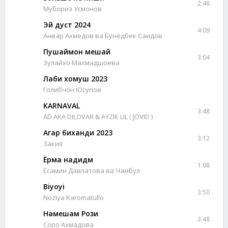
2:46
Мубориз Усмонов
Эй дуст 2024
4:09
Анвар Ахмедов ва Бунёдбек Саидов
Пушаймон мешай
3:04
Зулайхо Махмадшоева
Лаби хомуш 2023
Голибчон Юсупов
KARNAVAL
3:48
AD AKA DILOVAR & AYZIK LIL ( JOVID )
Агар биханди 2023
3:12
Закия
Ёрма надидм
1:08
Ёсамин Давлатова ва Чамбул
Biyoyi
3:50
Noziya Karomatullo
Намешам Рози
3:48
Соро Ахмадова