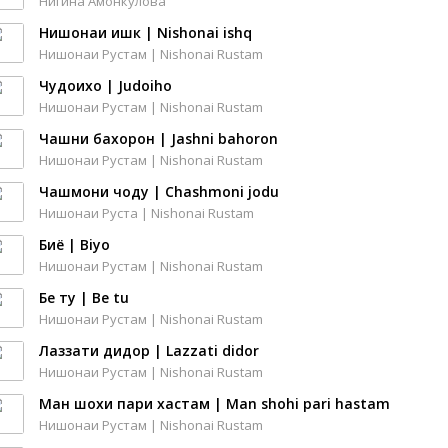
Нигина Амонкулова
Нишонаи ишк | Nishonai ishq
Нишонаи Рустам | Nishonai Rustam
Чудоихо | Judoiho
Нишонаи Рустам | Nishonai Rustam
Чашни бахорон | Jashni bahoron
Нишонаи Рустам | Nishonai Rustam
Чашмони чоду | Chashmoni jodu
Нишонаи Руста | Nishonai Rustam
Биё | Biyo
Нишонаи Рустам | Nishonai Rustam
Бе ту | Be tu
Нишонаи Рустам | Nishonai Rustam
Лаззати дидор | Lazzati didor
Нишонаи Рустам | Nishonai Rustam
Ман шохи пари хастам | Man shohi pari hastam
Нишонаи Рустам | Nishonai Rustam