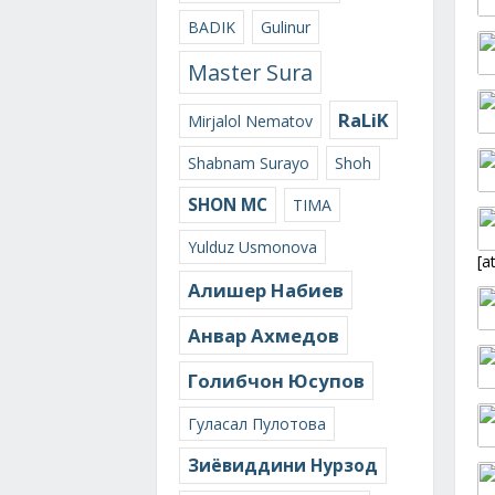
BADIK
Gulinur
Master Sura
RaLiK
Mirjalol Nematov
Shabnam Surayo
Shoh
SHON MC
TIMA
Yulduz Usmonova
[a
Алишер Набиев
Анвар Ахмедов
Голибчон Юсупов
Гуласал Пулотова
Зиёвиддини Нурзод