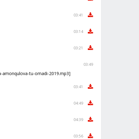
03:41
03:14
03:21
03:49
na-amonqulova-tu-omadi-2019.mp3]
03:41
04:49
04:39
03:56