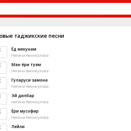
овые таджикские песни
Ёд мекунам
Нигина Амонкулова
Ман ёри туям
Нигина Амонкулова
Гуларуси замона
Нигина Амонкулова
Эй дилбар
Нигина Амонкулова
Ёри мусофир
Нигина Амонкулова
Лейли