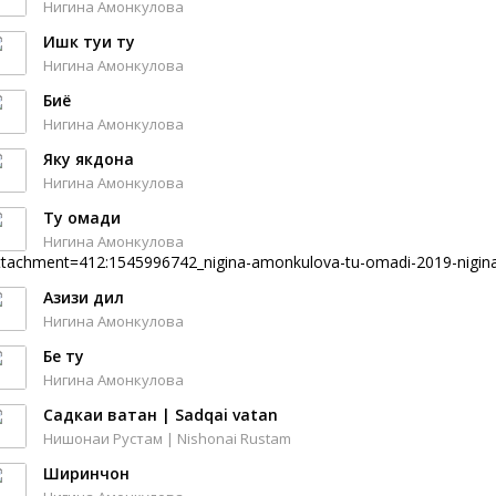
Нигина Амонкулова
Ишк туи ту
Нигина Амонкулова
Биё
Нигина Амонкулова
Яку якдона
Нигина Амонкулова
Ту омади
Нигина Амонкулова
ttachment=412:1545996742_nigina-amonkulova-tu-omadi-2019-nigi
Азизи дил
Нигина Амонкулова
Бе ту
Нигина Амонкулова
Cадкаи ватан | Sadqai vatan
Нишонаи Рустам | Nishonai Rustam
Ширинчон