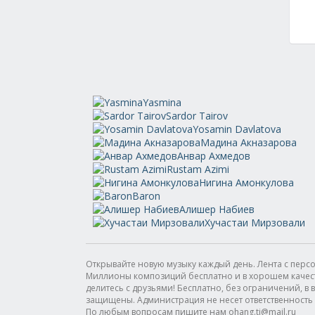
Yasmina
Sardor Tairov
Yosamin Davlatova
Мадина Акназарова
Анвар Ахмедов
Rustam Azimi
Нигина Амонкулова
Baron
Алишер Набиев
Хучастаи Мирзовали
Открывайте новую музыку каждый день. Лента с пер
Миллионы композиций бесплатно и в хорошем качестве
делитесь с друзьями! Бесплатно, без ограничений, в в
защищены. Администрация не несет ответственность
По любым вопросам пишите нам ohang.tj@mail.ru