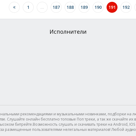
1
...
187
188
189
190
191
192
Исполнители
сональными рекомендациями и музыкальными новинками, подборки на лю
. Слушайте онлайн бесплатно топовые Поп треки, а так же скачайте их в 
ысоком битрейте.Возможность слушать и скачивать треки на Android, IOS (I
 за размещенные пользователями нелегальных материалов! Любой аудио 