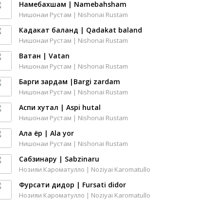
Намебахшам | Namebahsham
Нишонаи Рустам | Nishonai Rustam
Кадакат баланд | Qadakat baland
Нишонаи Рустам | Nishonai Rustam
Ватан | Vatan
Нишонаи Рустам | Nishonai Rustam
Барги зардам |Bargi zardam
Нишонаи Рустам | Nishonai Rustam
Аспи хутал | Aspi hutal
Нишонаи Рустам | Nishonai Rustam
Ала ёр | Ala yor
Нишонаи Рустам | Nishonai Rustam
Сабзинару | Sabzinaru
Нозияи Кароматулло | Noziyai Karomatullo
Фурсати дидор | Fursati didor
Нозияи Кароматулло | Noziyai Karomatullo