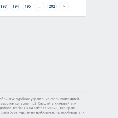
193
194
195
...
202
бой вкус, удобное управление своей коллекцией.
высоком качестве mp3. Слушайте, скачивайте, и
phone, IPad) и ПК на сайте OHANG.TJ. Все права
файл будет удалён по требованию правообладателя.