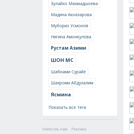
Зулайхо Махмадшоева
Мадина Акназарова
Мубориз Усмонов
Нигина Амонкулова
Рустам Азими
ШОН МС
Шабнами Сурайё
Шахроми Абдухалим
Ясмина
Показать все теги
Написать нам
Реклама