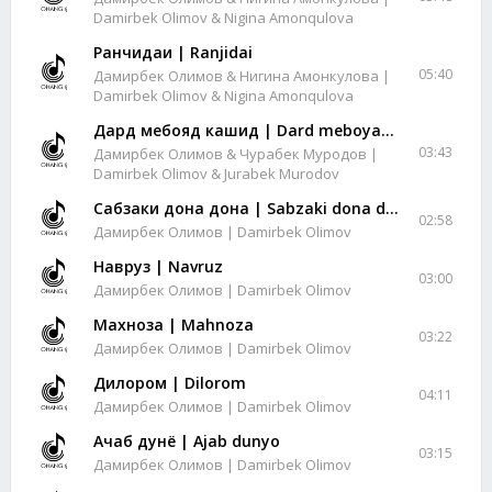
Damirbek Olimov & Nigina Amonqulova
Ранчидаи | Ranjidai
05:40
Дамирбек Олимов & Нигина Амонкулова |
Damirbek Olimov & Nigina Amonqulova
Дард мебояд кашид | Dard meboyad kashid
03:43
Дамирбек Олимов & Чурабек Муродов |
Damirbek Olimov & Jurabek Murodov
Сабзаки дона дона | Sabzaki dona dona
02:58
Дамирбек Олимов | Damirbek Olimov
Навруз | Navruz
03:00
Дамирбек Олимов | Damirbek Olimov
Махноза | Mahnoza
03:22
Дамирбек Олимов | Damirbek Olimov
Дилором | Dilorom
04:11
Дамирбек Олимов | Damirbek Olimov
Ачаб дунё | Ajab dunyo
03:15
Дамирбек Олимов | Damirbek Olimov