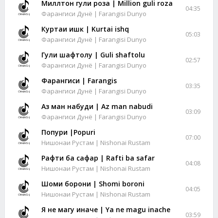
Миллтон гули роза | Million guli roza
04:35
Фарангиси Дунё | Farangisi Dunyo
Куртаи ишк | Kurtai ishq
05:03
Фарангиси Дунё | Farangisi Dunyo
Гули шафтолу | Guli shaftolu
02:57
Фарангиси Дунё | Farangisi Dunyo
Фарангиси | Farangis
03:35
Фарангиси Дунё | Farangisi Dunyo
Аз ман набуди | Az man nabudi
03:09
Фарангиси Дунё | Farangisi Dunyo
Попури |Popuri
07:00
Нишонаи Рустам | Nishonai Rustam
Рафти ба сафар | Rafti ba safar
04:08
Нишонаи Рустам | Nishonai Rustam
Шоми борони | Shomi boroni
04:05
Нишонаи Рустам | Nishonai Rustam
Я не магу иначе | Ya ne magu inache
03:59