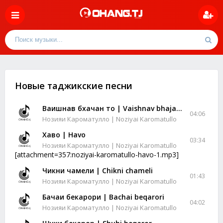
Новые таджикские песни
Ваишнав бхачан то | Vaishnav bhajan to
04:06
Нозияи Кароматулло | Noziyai Karomatullo
Хаво | Havo
03:34
Нозияи Кароматулло | Noziyai Karomatullo
[attachment=357:noziyai-karomatullo-havo-1.mp3]
Чикни чамели | Chikni chameli
01:43
Нозияи Кароматулло | Noziyai Karomatullo
Бачаи бекарори | Bachai beqarori
04:02
Нозияи Кароматулло | Noziyai Karomatullo