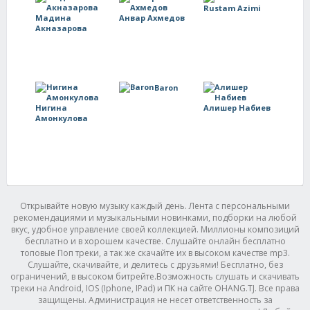
Rustam Azimi
Мадина
Анвар Ахмедов
Акназарова
Baron
Нигина
Алишер Набиев
Амонкулова
Открывайте новую музыку каждый день. Лента с персональными
рекомендациями и музыкальными новинками, подборки на любой
вкус, удобное управление своей коллекцией. Миллионы композиций
бесплатно и в хорошем качестве. Слушайте онлайн бесплатно
топовые Поп треки, а так же скачайте их в высоком качестве mp3.
Слушайте, скачивайте, и делитесь с друзьями! Бесплатно, без
ограничений, в высоком битрейте.Возможность слушать и скачивать
треки на Android, IOS (Iphone, IPad) и ПК на сайте OHANG.TJ. Все права
защищены. Администрация не несет ответственность за