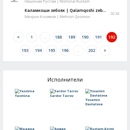
Нишонаи Рустам | Nishonai Rustam
Каламкоши зебояк | Qalamqoshi zeboyak
02:42
Мехрон Косимов | Mehron Qosimov
1
...
188
189
190
191
192
193
194
195
196
...
202
Исполнители
Yasmina
Sardor Tairov
Yosamin
Davlatova