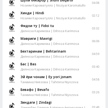
Шухи бекарор | Shuhi beqaror
04:08
Нозияи Кароматулло | Noziyai Karomatullo
Хинди | Hindi
02:12
Нозияи Кароматулло | Noziyai Karomatullo
Фидои ту | Fidoi tu
03:32
Дилноза Каримова | Dilnoza Karimova
Мавриги | Mavrigi
06:06
Дилноза Каримова | Dilnoza Karimova
Бехтаринам | Behtarinam
04:59
Дилноза Каримова | Dilnoza Karimova
Бас | Bas
03:40
Дилноза Каримова | Dilnoza Karimova
Эй ёри чонам | Ey yori jonam
04:58
Тахмина Ниёзова | Tahmina Niyozova
Бевафо | Bevafo
03:26
Тахмина Ниёзова | Tahmina Niyozova
Зиндаги | Zindagi
03:48
Дамирбек Олимов & Нигина Амонкулова |