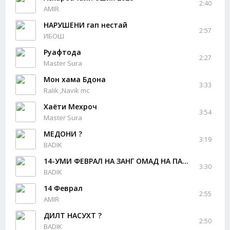
2:40
AMIR
НАРУШЕНИ гап нестай
2:57
ИБОШ
Руафтода
2:27
Master Sura
Мон хама Бдона
3:33
Ralik ,Navik mc
Хаёти Мехроч
3:54
Master Sura
МЕДОНИ ?
3:19
BADIK
14-УМИ ФЕВРАЛ НА ЗАНГ ОМАД НА ПАЁМЕ
3:30
BADIK
14 Феврал
2:55
AMIR
ДИЛТ НАСУХТ ?
2:50
BADIK