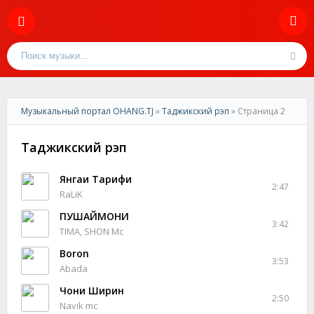
Музыкальный портал OHANG.TJ
»
Таджикский рэп
» Страница 2
Таджикский рэп
Янгаи Тарифи
2:47
RaLiK
ПУШАЙМОНИ
3:42
TIMA, SHON Mс
Boron
3:53
Abada
Чони Ширин
2:50
Navik mc