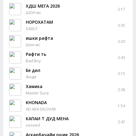
ХДШ МЕГА 2026
2:17
ШОН мс
НОРОХАТАМ
3:35
SADLY
ишки рафта
2:20
Шон мс
Рафти ть
2:43
Bad Boy
Бе дил
3:15
Федя
Хамика
2:38
Master Sura
KHONADA
1:54
AD AKA DILOVAR
КАПАИ Т ДУД МЕНА
2:47
voseed
Аскарбачайи ошик 2026