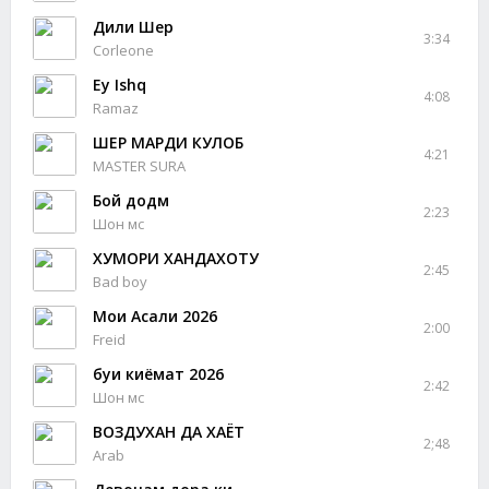
Дили Шер
3:34
Corleone
Ey Ishq
4:08
Ramaz
ШЕР МАРДИ КУЛОБ
4:21
MASTER SURA
Бой додм
2:23
Шон мс
ХУМОРИ ХАНДАХОТУ
2:45
Bad boy
Моҳи Асали 2026
2:00
Freid
буи киёмат 2026
2:42
Шон мс
ВОЗДУХАН ДА ХАЁТ
2;48
Arab