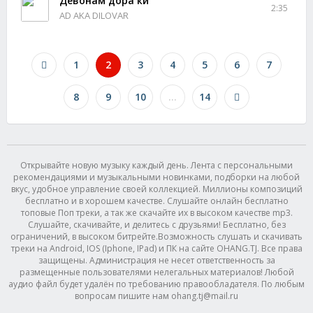
Девонам дора ки
2:35
AD AKA DILOVAR
1
2
3
4
5
6
7
8
9
10
...
14
Открывайте новую музыку каждый день. Лента с персональными
рекомендациями и музыкальными новинками, подборки на любой
вкус, удобное управление своей коллекцией. Миллионы композиций
бесплатно и в хорошем качестве. Слушайте онлайн бесплатно
топовые Поп треки, а так же скачайте их в высоком качестве mp3.
Слушайте, скачивайте, и делитесь с друзьями! Бесплатно, без
ограничений, в высоком битрейте.Возможность слушать и скачивать
треки на Android, IOS (Iphone, IPad) и ПК на сайте OHANG.TJ. Все права
защищены. Администрация не несет ответственность за
размещенные пользователями нелегальных материалов! Любой
аудио файл будет удалён по требованию правообладателя. По любым
вопросам пишите нам ohang.tj@mail.ru